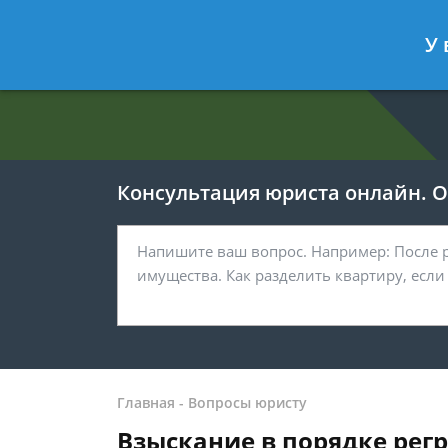
Евгения Анисимова
- Юрист по об
У 
Спросить юриста
Консультация юриста онлайн. От
Главная
-
Вопросы юристу
Взыскание в порядке рег