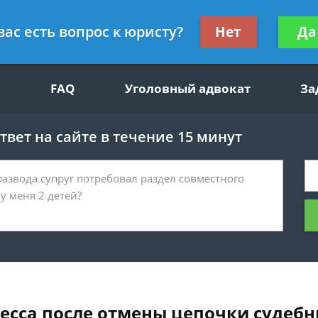
щим вопросам, гражданский юрист
Получите консул
вас есть вопрос к юристу?
Нет
Да
бес
FAQ
Уголовный адвокат
За
вет на сайте в течение 15 минут
ресса после отмены цепочки судеб