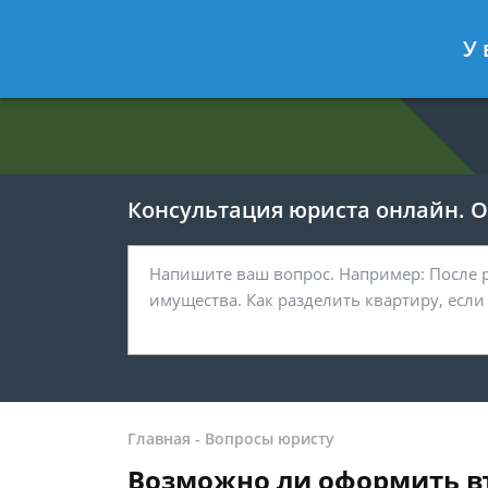
Евгения Анисимова
- Юрист по об
У 
Спросить юриста
Консультация юриста онлайн. От
Главная
-
Вопросы юристу
Возможно ли оформить въ