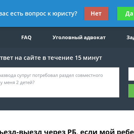
щим вопросам, гражданский юрист
Получите консул
вас есть вопрос к юристу?
Нет
Да
бес
FAQ
Уголовный адвокат
За
вет на сайте в течение 15 минут
езд-выезд через РБ, если мой реб