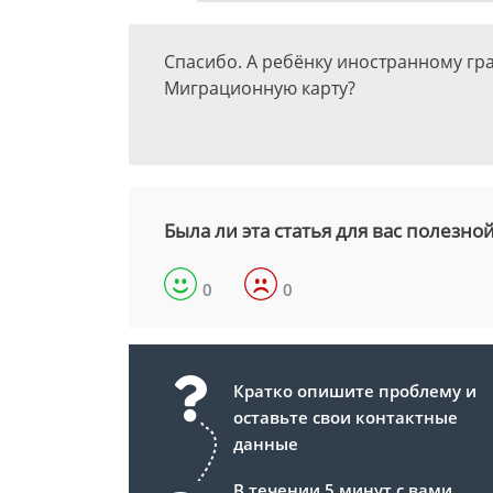
Спасибо. А ребёнку иностранному гр
Миграционную карту?
Была ли эта статья для вас полезно
0
0
Кратко опишите проблему и
оставьте свои контактные
данные
В течении 5 минут с вами