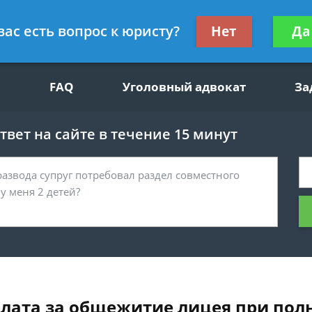
щим вопросам, гражданский юрист
Получите консул
вас есть вопрос к юристу?
Нет
Да
бес
FAQ
Уголовный адвокат
За
вет на сайте в течение 15 минут
плата за общежитие лицея при пол