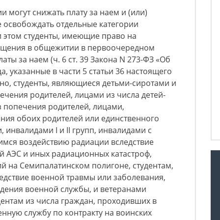
 могут снижать плату за наем и (или)
е освобождать отдельные категории
ри этом студенты, имеющие право на
ещения в общежитии в первоочередном
ты за наем (ч. 6 ст. 39 Закона N 273-ФЗ «Об
ца, указанные в части 5 статьи 36 настоящего
но, студенты, являющиеся детьми-сиротами и
ечения родителей, лицами из числа детей-
ез попечения родителей, лицами,
ния обоих родителей или единственного
 инвалидами I и II групп, инвалидами с
шимся воздействию радиации вследствие
й АЭС и иных радиационных катастроф,
й на Семипалатинском полигоне, студентам,
дствие военной травмы или заболевания,
дения военной службы, и ветеранами
удентам из числа граждан, проходивших в
енную службу по контракту на воинских