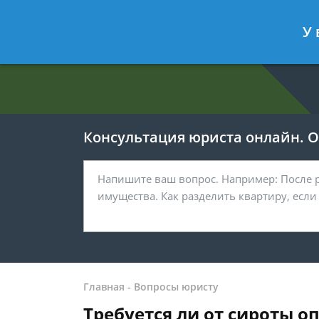
Евгения Анисимова
- Юрист по об
У 
Спросить юриста
Консультация юриста онлайн. От
Главная
-
Вопросы юристу
Требуется ли от сироты о