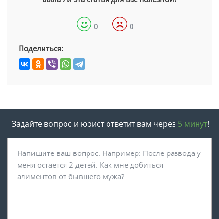
0
0
Поделиться:
Задайте вопрос и юрист ответит вам через
5 минут
!