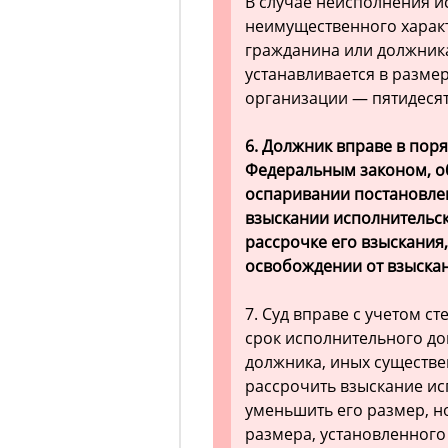
В случае неисполнения и
неимущественного характ
гражданина или должник
устанавливается в размер
организации — пятидесят
6. Должник вправе в пор
Федеральным законом, об
оспаривании постановлен
взыскании исполнительско
рассрочке его взыскания
освобождении от взыскан
7. Суд вправе с учетом с
срок исполнительного д
должника, иных существе
рассрочить взыскание ис
уменьшить его размер, но
размера, установленного 