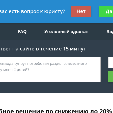
щим вопросам, гражданский юрист
Получите консул
вас есть вопрос к юристу?
Нет
Да
бес
FAQ
Уголовный адвокат
За
вет на сайте в течение 15 минут
бное решение по снижению до 20% 