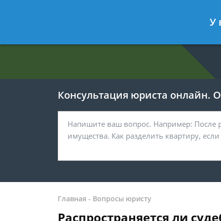
Евгения Анисимова
- Юрист по об
У 
Спросить юриста
Консультация юриста онлайн. От
Главная
-
Вопросы юристу
Распространяется ли суде