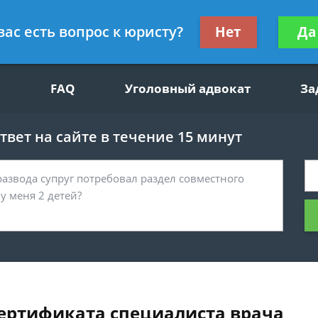
щим вопросам, гражданский юрист
Получите консул
вас есть вопрос к юристу?
Нет
Да
бес
FAQ
Уголовный адвокат
За
вет на сайте в течение 15 минут
ертификата специалиста врача