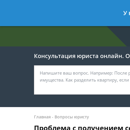
Евгения Анисимова
- Юрист по об
У 
Спросить юриста
Консультация юриста онлайн. От
Главная
-
Вопросы юристу
Проблема с получением с