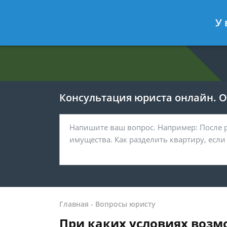
Евгения Анисимова
- Юрист по об
У 
Спросить юриста
Консультация юриста онлайн. От
Главная
-
Вопросы юристу
При каких условиях возм