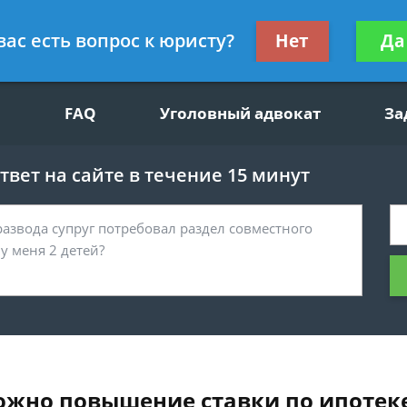
щим вопросам, гражданский юрист
Получите консул
вас есть вопрос к юристу?
Нет
Да
бес
FAQ
Уголовный адвокат
За
вет на сайте в течение 15 минут
ожно повышение ставки по ипотек