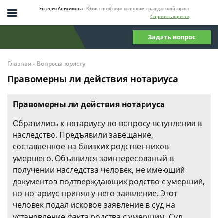
Евгения Анисимова
- Юрист по общим вопросам, гражданский юрист
Спросить юриста
Задать вопрос
-
Главная
Вопросы юристу
Правомерны ли действия нотариуса
Правомерны ли действия нотариуса
Обратились к нотариусу по вопросу вступления в
наследство. Предъявили завещание,
составленное на близких родственников
умершего. Объявился заинтересованый в
получении наследства человек, не имеющий
документов подтверждающих родство с умерший,
но нотариус принял у него заявление. Этот
человек подал исковое заявление в суд на
установление факта родства с умершим. Суд