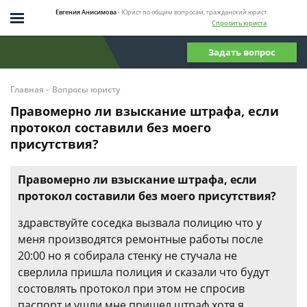
Евгения Анисимова
- Юрист по общим вопросам, гражданский юрист
Спросить юриста
Задать вопрос
-
Главная
Вопросы юристу
Правомерно ли взыскание штрафа, если
протокол составили без моего
присутствия?
Правомерно ли взыскание штрафа, если
протокол составили без моего присутствия?
здравствуйте соседка вызвала полицию что у
меня производятся ремонтные работы после
20:00 но я собирала стенку не стучала не
сверлила пришла полиция и сказали что будут
состовлять протокол при этом не спросив
паспорт и ушли мне пришел штраф хотя я