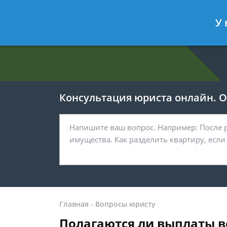
Евгения Анисимова
- Юрист по об
У 
Спросить юриста
Консультация юриста онлайн. От
Главная
-
Вопросы юристу
Полагаются ли выплаты 