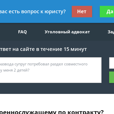
щим вопросам, гражданский юрист
Получите консул
вас есть вопрос к юристу?
Нет
Да
бес
FAQ
Уголовный адвокат
За
вет на сайте в течение 15 минут
военнослужащему по контракту?