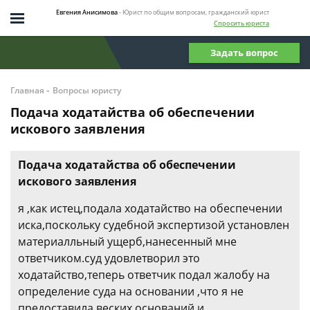
Евгения Анисимова
- Юрист по общим вопросам, гражданский юрист
Спросить юриста
Задать вопрос
-
Главная
Вопросы юристу
Подача ходатайства об обеспечении
искового заявления
Подача ходатайства об обеспечении
искового заявления
я ,как истец,подала ходатайство на обеспечении
иска,поскольку судебной экспертизой установлен
материалльный ущерб,нанесенный мне
ответчиком.суд удовлетворил это
ходатайство,теперь ответчик подал жалобу на
определение суда на основании ,что я не
предоставила веских оснований и