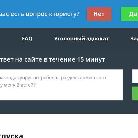
щим вопросам, гражданский юрист
Получите консул
вас есть вопрос к юристу?
Нет
Да
бес
FAQ
Уголовный адвокат
За
вет на сайте в течение 15 минут
тпуска