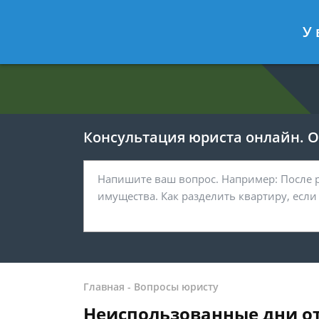
Евгения Анисимова
- Юрист по об
У 
Спросить юриста
Консультация юриста онлайн. От
Главная
-
Вопросы юристу
Неиспользованные дни о