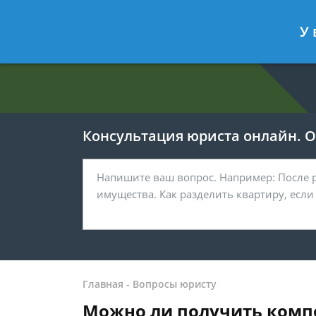
Евгения Анисимова
- Юрист по об
У 
Спросить юриста
Консультация юриста онлайн. От
Главная
-
Вопросы юристу
Можно ли получить комп