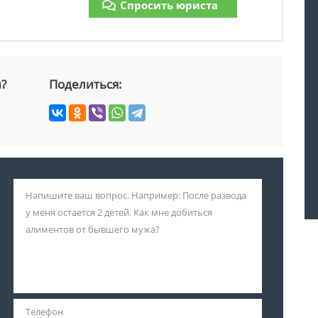
Спросить юриста
й?
Поделиться: