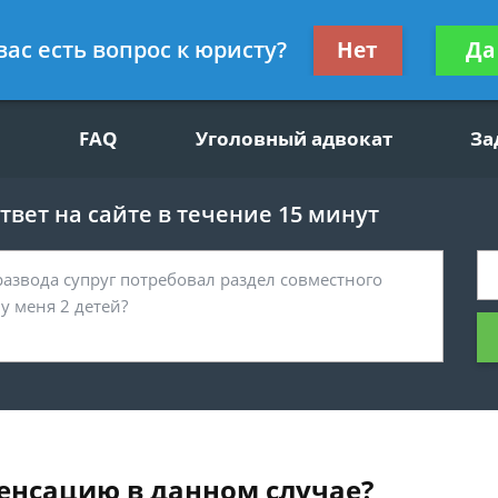
щим вопросам, гражданский юрист
Получите консул
вас есть вопрос к юристу?
Нет
Да
бес
FAQ
Уголовный адвокат
За
вет на сайте в течение 15 минут
енсацию в данном случае?