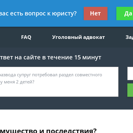
щим вопросам, гражданский юрист
Получите консул
вас есть вопрос к юристу?
Нет
Да
бес
FAQ
Уголовный адвокат
За
вет на сайте в течение 15 минут
имущество и последствия?