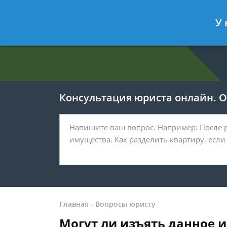
Евгения Анисимова
- Юрист по об
У 
Спросить юриста
Консультация юриста онлайн. От
Главная
-
Вопросы юристу
Могут ли изъять данное 