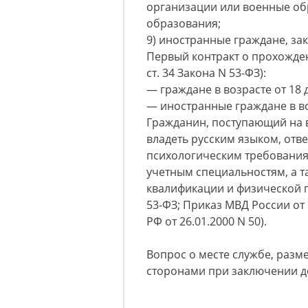
организации или военные об
образования;
9) иностранные граждане, за
Первый контракт о прохожден
ст. 34 Закона N 53-ФЗ):
— граждане в возрасте от 18 д
— иностранные граждане в воз
Гражданин, поступающий на 
владеть русским языком, отв
психологическим требования
учетным специальностям, а 
квалификации и физической подг
53-ФЗ; Приказ МВД России от
РФ от 26.01.2000 N 50).
Вопрос о месте службе, разм
сторонами при заключении д