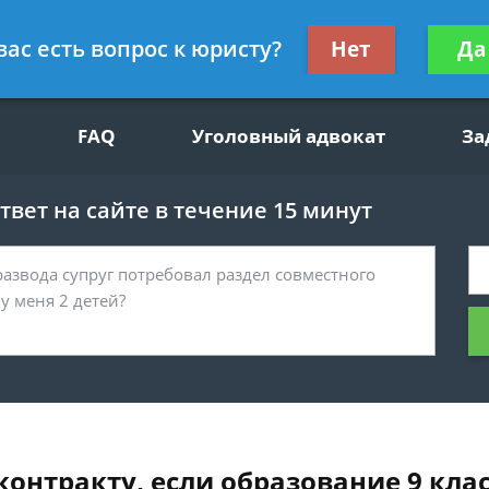
щим вопросам, гражданский юрист
Получите консул
вас есть вопрос к юристу?
Нет
Да
бес
FAQ
Уголовный адвокат
За
вет на сайте в течение 15 минут
контракту, если образование 9 кла