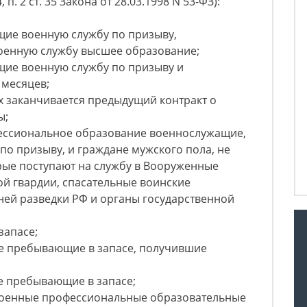
 34, п. 2 ст. 35 Закона от 28.03.1998 N 53-ФЗ):
щие военную службу по призыву,
оенную службу высшее образование;
щие военную службу по призыву и
 месяцев;
х заканчивается предыдущий контракт о
ы;
ессиональное образование военнослужащие,
о призыву, и граждане мужского пола, не
рые поступают на службу в Вооруженные
й гвардии, спасательные воинские
ей разведки РФ и органы государственной
запасе;
не пребывающие в запасе, получившие
не пребывающие в запасе;
 военные профессиональные образовательные