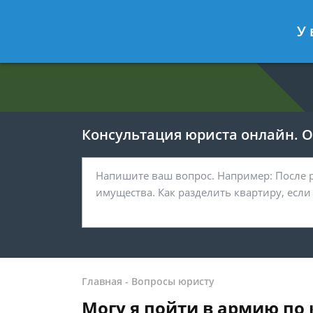
Евгения Анисимова
- Юрист по об
У 
Спросить юриста
Консультация юриста онлайн. От
Главная
-
Вопросы юристу
Могу я пойти в армию по 