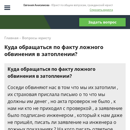
Евгения Анисимова
- Юрист по общим вопросам, гражданский юрист
Спросить юриста
Задать вопрос
-
Главная
Вопросы юристу
Куда обращаться по факту ложного
обвинения в затоплении?
Куда обращаться по факту ложного
обвинения в затоплении?
Соседи обвиняют нас в том что мы их затопили ,
их страховая прислала письмо о то что мы
должны им денег , но акта проверок не было , к
нам ни кто не приходил с проверкой , а заявление
было подписано инженером , который к нам даже
не пришёл, писать ли заявление на инженера о
ложных показаниях ? На кого писать ответное