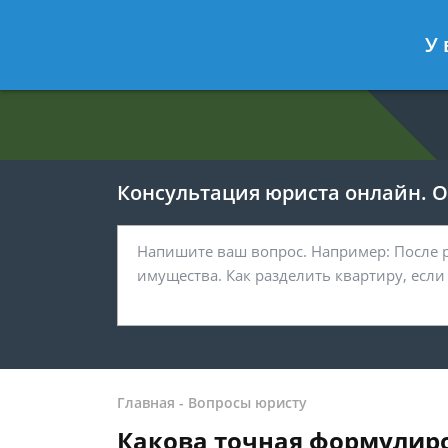
Евгения Анисимова
- Юрист по об
У 
Спросить юриста
Консультация юриста онлайн. От
Главная
-
Вопросы юристу
Какова точная формулиро