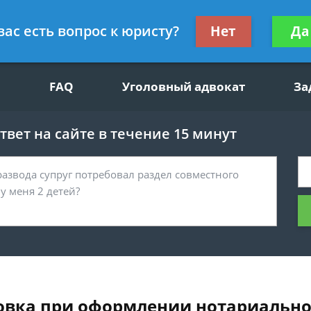
щим вопросам, гражданский юрист
Получите консул
вас есть вопрос к юристу?
Нет
Да
бес
FAQ
Уголовный адвокат
За
вет на сайте в течение 15 минут
вка при оформлении нотариальног