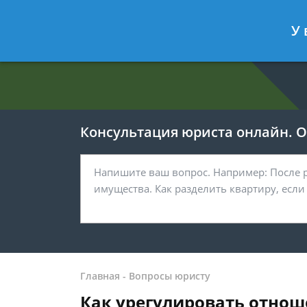
Евгения Анисимова
- Юрист по об
У 
Спросить юриста
Консультация юриста онлайн. От
Главная
-
Вопросы юристу
Как урегулировать отнош