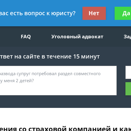
щим вопросам, гражданский юрист
Получите консул
вас есть вопрос к юристу?
Нет
Да
бес
FAQ
Уголовный адвокат
За
вет на сайте в течение 15 минут
ения со страховой компанией и ка