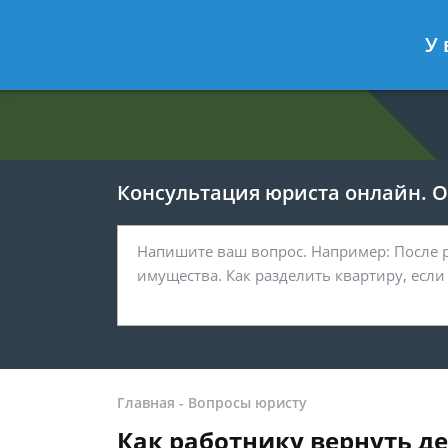
Евгения Анисимова
- Юрист по об
У 
Спросить юриста
Консультация юриста онлайн. От
Главная
-
Вопросы юристу
Как работнику вернуть д