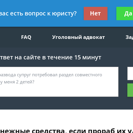
щим вопросам, гражданский юрист
Получите консул
вас есть вопрос к юристу?
Нет
Да
бес
FAQ
Уголовный адвокат
За
вет на сайте в течение 15 минут
енежные средства, если прораб их 