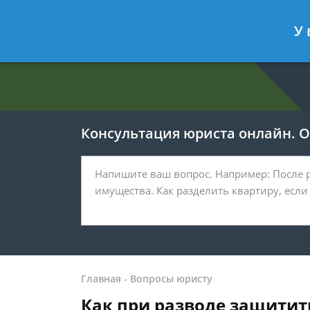
Евгения Анисимова
- Юрист по об
У 
Спросить юриста
Консультация юриста онлайн. От
Главная
-
Вопросы юристу
Как при разводе защитит