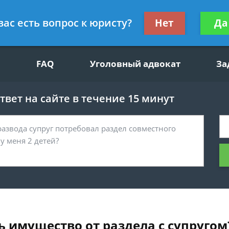
щим вопросам, гражданский юрист
Получите консул
вас есть вопрос к юристу?
Нет
Да
бес
FAQ
Уголовный адвокат
За
вет на сайте в течение 15 минут
ь имущество от раздела с супругом