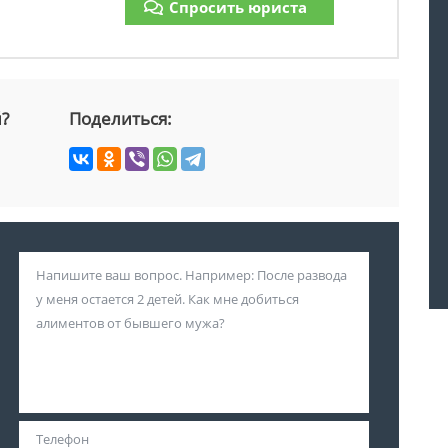
Спросить юриста
й?
Поделиться: