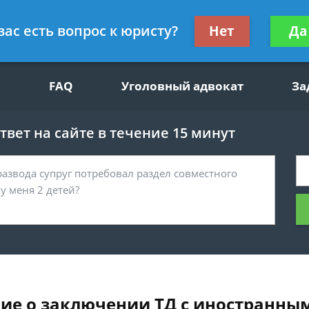
щим вопросам, гражданский юрист
Получите консул
вас есть вопрос к юристу?
Нет
Да
бес
FAQ
Уголовный адвокат
За
вет на сайте в течение 15 минут
ие о заключении ТД с иностранны