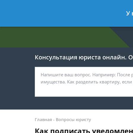
Евгения Анисимова
- Юрист по об
У 
Спросить юриста
Консультация юриста онлайн. От
Главная
-
Вопросы юристу
Как подписать уведомлен