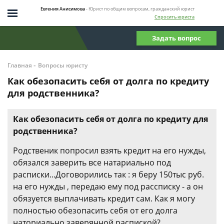
Евгения Анисимова
- Юрист по общим вопросам, гражданский юрист
Спросить юриста
Задать вопрос
-
Главная
Вопросы юристу
Как обезопасить себя от долга по кредиту
для родственника?
Как обезопасить себя от долга по кредиту для
родственника?
Родственик попросил взять кредит на его нужды,
обязался заверить все натариально под
расписки...Договорились так : я беру 150тыс руб.
на его нужды , передаю ему под рассписку - а он
обязуется выплачивать кредит сам. Как я могу
полностью обезопасить себя от его долга
наториально заверянной распиской?