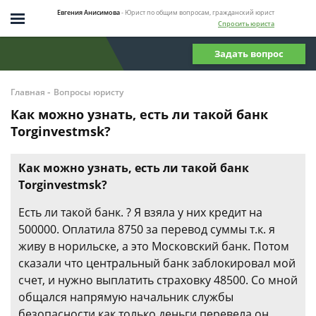
Евгения Анисимова
- Юрист по общим вопросам, гражданский юрист
Спросить юриста
Задать вопрос
-
Главная
Вопросы юристу
Как можно узнать, есть ли такой банк
Torginvestmsk?
Как можно узнать, есть ли такой банк
Torginvestmsk?
Есть ли такой банк. ? Я взяла у них кредит на
500000. Оплатила 8750 за перевод суммы т.к. я
живу в норильске, а это Московский банк. Потом
сказали что центральный банк заблокировал мой
счет, и нужно выплатить страховку 48500. Со мной
общался напрямую начальник службы
безопасности.как только деньги перевела,он