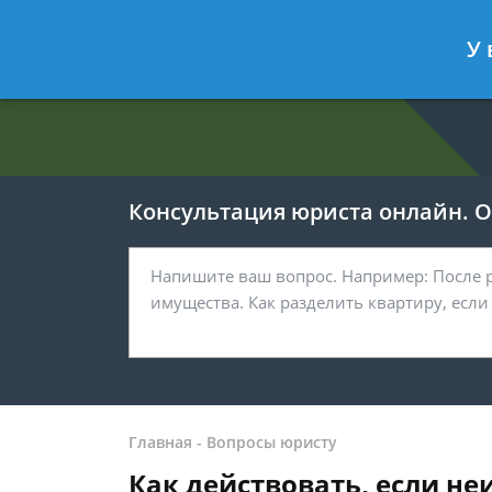
Евгения Анисимова
- Юрист по об
У 
Спросить юриста
Консультация юриста онлайн. От
Главная
-
Вопросы юристу
Как действовать, если н