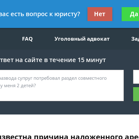
щим вопросам, гражданский юрист
Получите консул
вас есть вопрос к юристу?
Нет
Да
бес
FAQ
Уголовный адвокат
За
вет на сайте в течение 15 минут
еизвестна причина наложенного аре