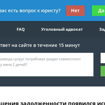
щим вопросам, гражданский юрист
Получите консул
вас есть вопрос к юристу?
Нет
Да
бес
FAQ
Уголовный адвокат
За
вет на сайте в течение 15 минут
гашения задолженности появился и