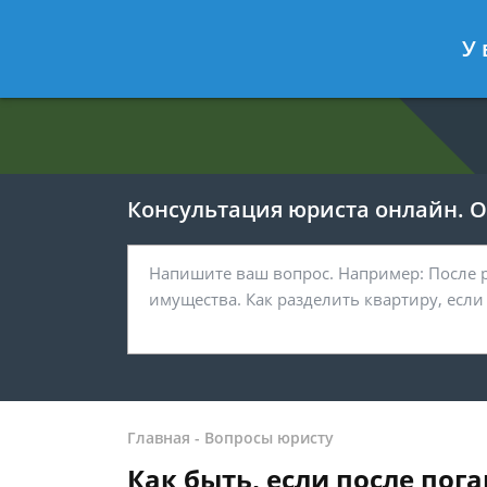
Евгения Анисимова
- Юрист по об
У 
Спросить юриста
Консультация юриста онлайн. От
Главная
-
Вопросы юристу
Как быть, если после по