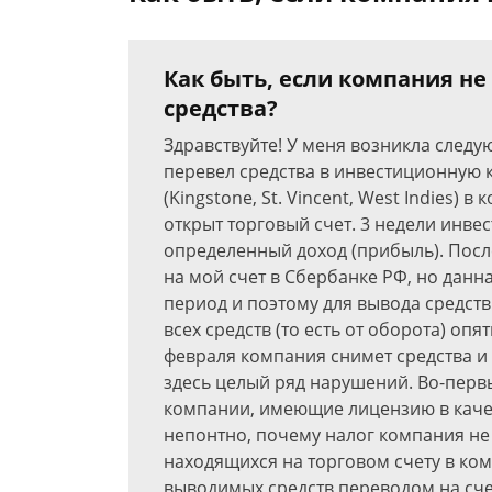
Как быть, если компания н
средства?
Здравствуйте! У меня возникла следую
перевел средства в инвестиционную
(Kingstone, St. Vincent, West Indies) в
открыт торговый счет. 3 недели инве
определенный доход (прибыль). Посл
на мой счет в Сбербанке РФ, но данн
период и поэтому для вывода средств
всех средств (то есть от оборота) опя
февраля компания снимет средства и п
здесь целый ряд нарушений. Во-первы
компании, имеющие лицензию в качес
непонтно, почему налог компания не
находящихся на торговом счету в ком
выводимых средств переводом на счет