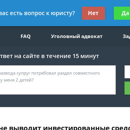
щим вопросам, гражданский юрист
Получите консул
вас есть вопрос к юристу?
Нет
Да
бес
FAQ
Уголовный адвокат
За
вет на сайте в течение 15 минут
 не выводит инвестированные сред