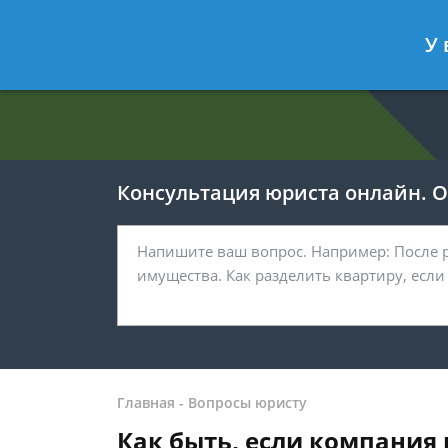
Евгения Анисимова
- Юрист по об
У 
Спросить юриста
Консультация юриста онлайн. От
Главная
-
Вопросы юристу
Как быть, если компания