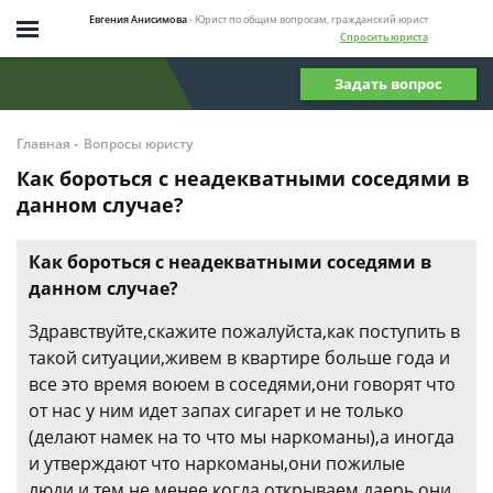
Евгения Анисимова
- Юрист по общим вопросам, гражданский юрист
Спросить юриста
Задать вопрос
-
Главная
Вопросы юристу
Как бороться с неадекватными соседями в
данном случае?
Как бороться с неадекватными соседями в
данном случае?
Здравствуйте,скажите пожалуйста,как поступить в
такой ситуации,живем в квартире больше года и
все это время воюем в соседями,они говорят что
от нас у ним идет запах сигарет и не только
(делают намек на то что мы наркоманы),а иногда
и утверждают что наркоманы,они пожилые
люди,и тем не менее когда открываем даерь они