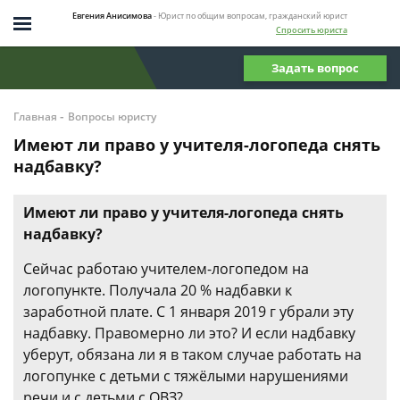
Евгения Анисимова
- Юрист по общим вопросам, гражданский юрист
Спросить юриста
Задать вопрос
-
Главная
Вопросы юристу
Имеют ли право у учителя-логопеда снять
надбавку?
Имеют ли право у учителя-логопеда снять
надбавку?
Сейчас работаю учителем-логопедом на
логопункте. Получала 20 % надбавки к
заработной плате. С 1 января 2019 г убрали эту
надбавку. Правомерно ли это? И если надбавку
уберут, обязана ли я в таком случае работать на
логопунке с детьми с тяжёлыми нарушениями
речи и с детьми с ОВЗ?