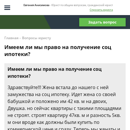
Евгения Анисимова
- Юрист по общим вопросам, гражданский юрист
Спросить юриста
Задать вопрос
-
Главная
Вопросы юристу
Имеем ли мы право на получение соц
ипотеки?
Имеем ли мы право на получение соц
ипотеки?
Здравствуйте!!! Жена встала до нашего с ней
замужества на соц ипотеку. Идет жена со своей
бабушкой и положено им 42 кв. м на двоих,
Двушка. но сейчас квартиры с такими площадями
не строят. строят квартиру 47кв. м и разность 5кв.
м они вроде как должны были купить по
коммерческой цене и сразу. Теперь мы женаты и