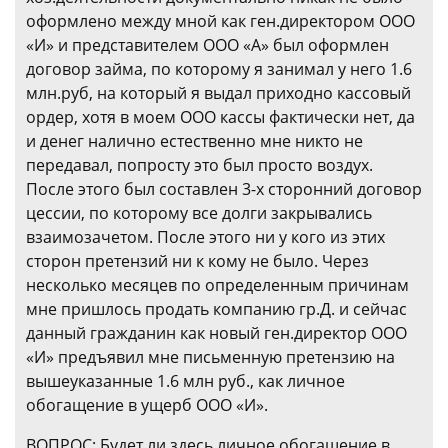
оформлено между мной как ген.директором ООО
«И» и представителем ООО «А» был оформлен
договор займа, по которому я занимал у него 1.6
млн.руб, на который я выдал приходно кассовый
ордер, хотя в моем ООО кассы фактически нет, да
и денег налично естественно мне никто не
передавал, попросту это был просто воздух.
После этого был составлен 3-х сторонний договор
цессии, по которому все долги закрывались
взаимозачетом. После этого ни у кого из этих
сторон претензий ни к кому не было. Через
несколько месяцев по определенным причинам
мне пришлось продать компанию гр.Д. и сейчас
данный гражданин как новый ген.директор ООО
«И» предъявил мне письменную претензию на
вышеуказанные 1.6 млн руб., как личное
обогащение в ущерб ООО «И».
ВОПРОС: Будет ли здесь личное обогащение в