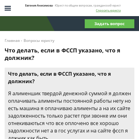
Евгения Анисимова
- Юрист по общим вопросам, гражданский юрист
Спросить юриста
Задать вопрос
-
Главная
Вопросы юристу
Что делать, если в ФССП указано, что я
должник?
Что делать, если в ФССП указано, что я
должник?
Я алименшик твердой денежной суммой я должен
оплачивать алименты постоянной работы нету но
есть машина я оплачиваю алименты а на их сайте
задолженность только растет при звонке им они
отнекиваються что все оплочено все хорошо
задолжности нет а в гос услугах и на сайте фссп я
длжник как быть